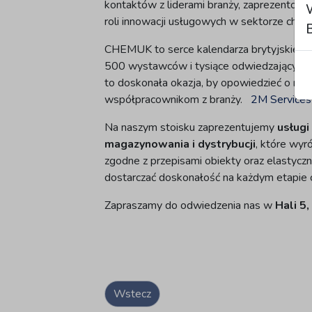
kontaktów z liderami branży, zaprezentowa
roli innowacji usługowych w sektorze che
B
CHEMUK to serce kalendarza brytyjskiego
500 wystawców i tysiące odwiedzających 
to doskonała okazja, by opowiedzieć o naszej
współpracownikom z branży.
2M Services
Na naszym stoisku zaprezentujemy
usługi
magazynowania i dystrybucji
, które wyr
zgodne z przepisami obiekty oraz elastycz
dostarczać doskonałość na każdym etapie 
Zapraszamy do odwiedzenia nas w
Hali 5
Wstecz