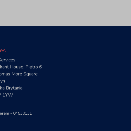
es
ervices
rant House, Piętro 6
omas More Square
yn
ka Brytania
 1YW
umerem - 04530131