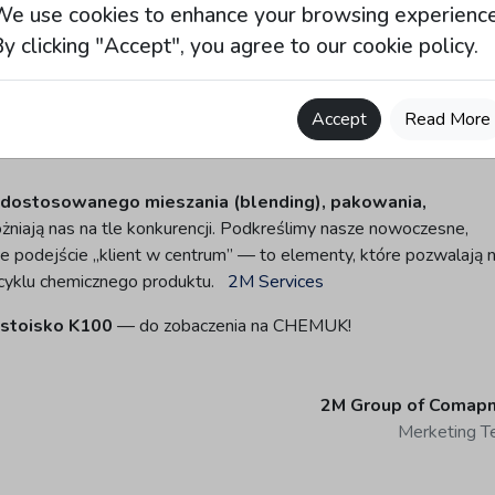
nie naszych kompetencji technicznych oraz podkreślenie kluczow
We use cookies to enhance your browsing experience
micznym.
2M Services
y clicking "Accept", you agree to our cookie policy.
 przemysłu chemicznego — to wydarzenie, które gromadzi ponad
z całego świata.
2M Services
Dla 2M Services to nie tylko tar
Accept
Read More
 historii, wartościach i specjalizacjach klientom, partnerom i
 dostosowanego mieszania (blending), pakowania,
óżniają nas na tle konkurencji. Podkreślimy nasze nowoczesne,
ne podejście „klient w centrum” — to elementy, które pozwalają
cyklu chemicznego produktu.
2M Services
, stoisko K100
— do zobaczenia na CHEMUK!
2M Group of Comapn
Merketing 