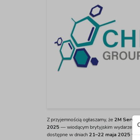
Z przyjemnością ogłaszamy, że
2M Servic
2025
— wiodącym brytyjskim wydarzeniu d
dostępne w dniach
21–22 maja 2025
w ha