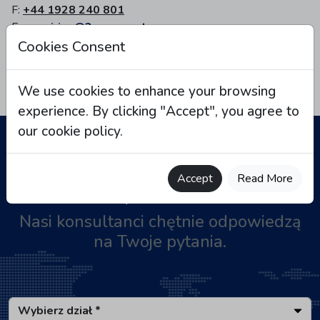
F:
+44 1928 240 801
E:
enquiries@2m-equest.com
Cookies Consent
We use cookies to enhance your browsing
experience. By clicking "Accept", you agree to
our cookie policy.
Accept
Read More
Napisz do Nas
Nasi konsultanci chętnie odpowiedzą
na Twoje pytania.