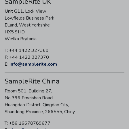
SampleRite UK
Unit G11, Lock View
Lowfields Business Park
Elland, West Yorkshire
HX5 9HD
Wielka Brytania
T: +44 1422 327369
F: +44 1422 327370
E:
info@samplerite.com
SampleRite China
Room 501, Building 27,
No 396 Emeishan Road,
Huangdao District, Qingdao City,
Shandong Province, 266555, Chiny
T: +86 16678789677