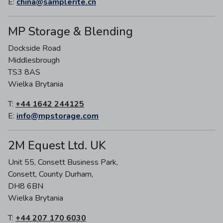
E:
china@samplerite.cn
MP Storage & Blending
Dockside Road
Middlesbrough
TS3 8AS
Wielka Brytania
T:
+44 1642 244125
E:
info@mpstorage.com
2M Equest Ltd. UK
Unit 55, Consett Business Park,
Consett, County Durham,
DH8 6BN
Wielka Brytania
T:
+44 207 170 6030