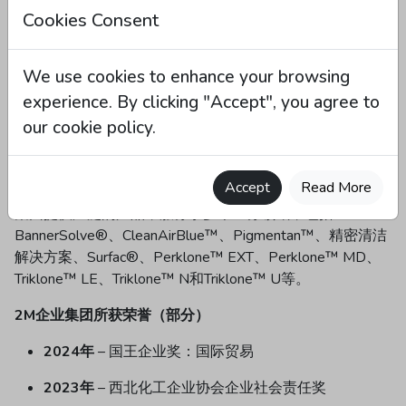
2M企业集团旗下公司包括2M Manufacturing、2M
Cookies Consent
Equest、2M Services（MP Storage and Blending、
SampleRite UK、SampleRite China）、Banner Chemicals
Group（2M Water Treatment、2M CASEPL、Stowlin）、
We use cookies to enhance your browsing
CE-O2 Trockeneis、Laboratorios Prady Normapiel以及
experience. By clicking "Accept", you agree to
Surfachem Group（2M Laurichem USA, Bregaglio Italy,
our cookie policy.
Chemir Spain, Ingretech France, Surfachem Germany,
Surfachem Nordics, Surfachem Poland, Surfachem UK）
等。
Accept
Read More
集团提供广泛的产品，服务于多个业务领域，包括
BannerSolve®、CleanAirBlue™、Pigmentan™、精密清洁
解决方案、Surfac®、Perklone™ EXT、Perklone™ MD、
Triklone™ LE、Triklone™ N和Triklone™ U等。
2M企业集团所获荣誉（部分）
2024年
​ – 国王企业奖：国际贸易
2023年
​ – 西北化工企业协会企业社会责任奖